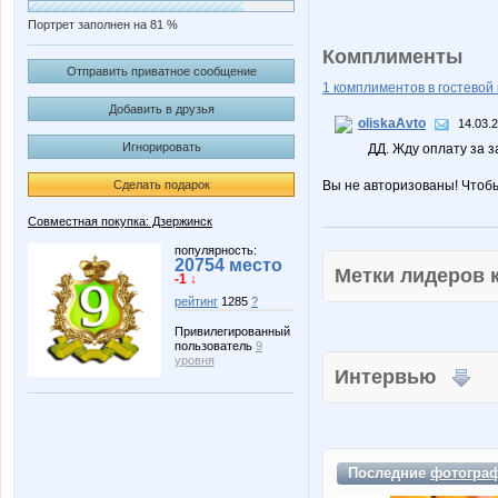
Портрет заполнен на 81 %
Комплименты
Отправить приватное сообщение
1 комплиментов в гостевой 
Добавить в друзья
oliskaAvto
14.03.
Игнорировать
ДД. Жду оплату за з
Сделать подарок
Вы не авторизованы! Чтоб
Совместная покупка: Дзержинск
популярность:
20754 место
Метки лидеров
-1 ↓
рейтинг
1285
?
Привилегированный
пользователь
9
уровня
Интервью
Последние
фотогра