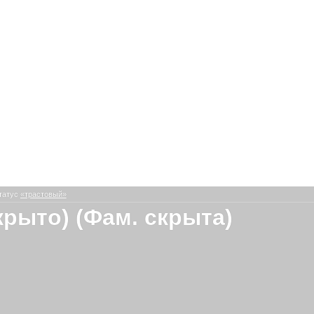
татус
«трастовый»
крыто) (Фам. скрыта)