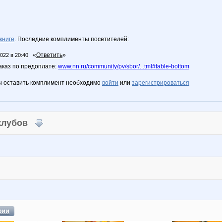
книге
. Последние комплименты посетителей:
«
Ответить
»
2022 в 20:40
аказ по предоплате:
www.nn.ru/community/pv/sbor/...tml#table-bottom
ы оставить комплимент необходимо
войти
или
зарегистрироваться
 клубов
фии