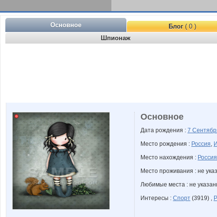
Основное
Блог
( 0 )
Шпионаж
Основное
Дата рождения :
7 Сентяб
Место рождения :
Россия
,
И
Место нахождения :
Россия
Место проживания : не ука
Любимые места : не указа
Интересы :
Спорт
(3919) ,
Р