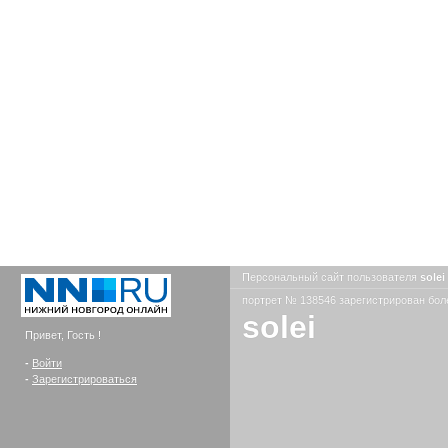
Персональный сайт пользователя
solei
портрет № 138546 зарегистрирован боле
solei
Привет, Гость !
-
Войти
-
Зарегистрироваться