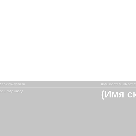
:
solei.www.nn.ru
пользователь имеет с
(Имя с
е 1 года назад