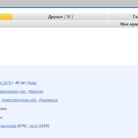
Друзья
( 36 )
Га
Мне нра
ря
1979
г. 46 лет
Девы
вановская обл.
,
Иваново
,
Нижегородская обл.
,
Дзержинск
зано
ны
укоделие
(676) ,
дети
(1165)